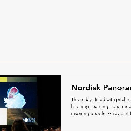
för vår nästa dokumentär
ligg
glad
Nordisk Panor
Three days filled with pitchi
listening, learning – and m
inspiring people. A key part f
chance to discuss co-product
Nordic colleagues, which ga