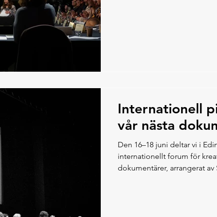
paths forward.
Internationell p
vår nästa doku
Den 16–18 juni deltar vi i Edi
internationellt forum för kr
dokumentärer, arrangerat av S