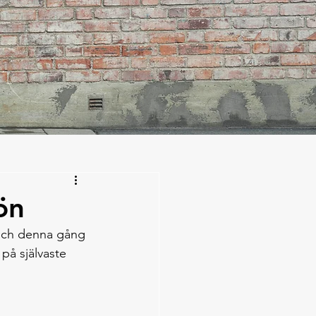
ön
 och denna gång 
på självaste 