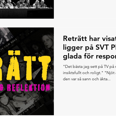
Reträtt har vis
ligger på SVT Pl
glada för respo
"Det bästa jag sett på TV på
insiktsfullt och roligt." "Njöt av varenda sekund eftersom
den var så sann och äkta...