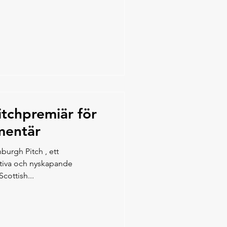
itchpremiär för
mentär
nburgh Pitch , ett
eativa och nyskapande
cottish...