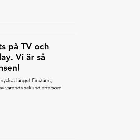
ats på TV och
ay. Vi är så
nsen!
 mycket länge! Finstämt,