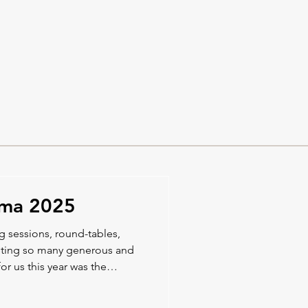
er på SVT Play. Vi är så
a för responsen!
ama 2025
ng sessions, round-tables,
eeting so many generous and
or us this year was the
ion opportunities with our
ve us new ideas and potential