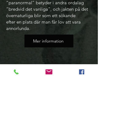
“paranormal” betyder i andra ordalag
“bredvid det vanliga”, och jakten på det
övernaturliga blir som ett sökande
efter en plats där man får lov att vara
annorlunda.
Mer information
MÖRKRET produceras av Annika Gritti
och Andreas Eidhagen på The Motor i
samproduktion med Niklas Gyberg